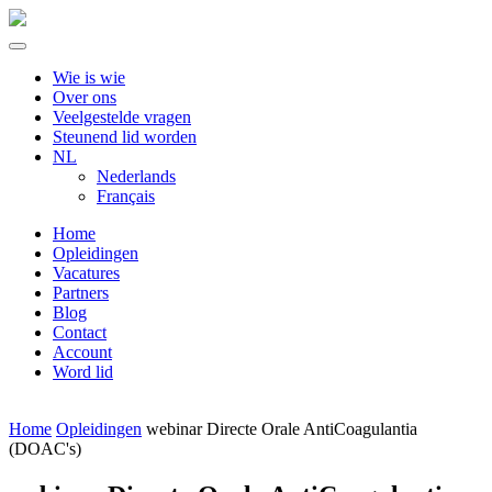
Wie is wie
Over ons
Veelgestelde vragen
Steunend lid worden
NL
Nederlands
Français
Home
Opleidingen
Vacatures
Partners
Blog
Contact
Account
Word lid
Home
Opleidingen
webinar Directe Orale AntiCoagulantia
(DOAC's)