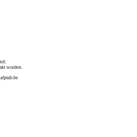
of;
akt worden.
afptab.be