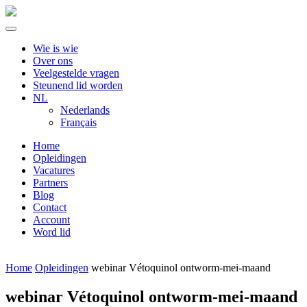
Wie is wie
Over ons
Veelgestelde vragen
Steunend lid worden
NL
Nederlands
Français
Home
Opleidingen
Vacatures
Partners
Blog
Contact
Account
Word lid
Home
Opleidingen
webinar Vétoquinol ontworm-mei-maand
webinar Vétoquinol ontworm-mei-maand